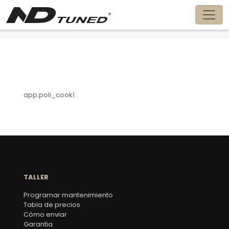
app.Politica_cookies
app.poli_cook1
TALLER
Programar mantenimiento
Tabla de precios
Cómo enviar
Garantia