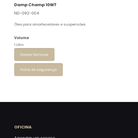
Damp Champ 10WT
ND-092-004
Óleo para amortecedores e suspensões.
Volume
1 Litro
Dados técnicos
Ficha de segurança
OFICINA
Agendar um serviço